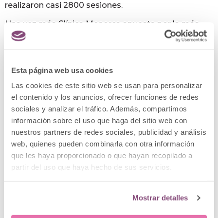
realizaron casi 2800 sesiones.
Una vez más Clínica Menorca apuesta por la más
avanzada tecnología para ofrecer seguridad,
comodidad y eficacia en todos los servicios a sus
pacientes.
Esta página web usa cookies
Las cookies de este sitio web se usan para personalizar
el contenido y los anuncios, ofrecer funciones de redes
sociales y analizar el tráfico. Además, compartimos
información sobre el uso que haga del sitio web con
nuestros partners de redes sociales, publicidad y análisis
web, quienes pueden combinarla con otra información
Posts relacionados
que les haya proporcionado o que hayan recopilado a
partir del uso que haya hecho de sus servicios.
Mostrar detalles