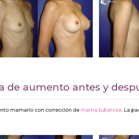
ia de aumento antes y desp
ento mamario con corrección de
mama tuberosa
. La p