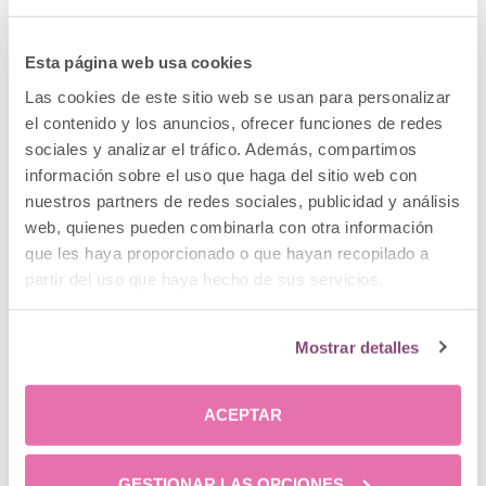
causa exacta de la imperfección (ya sea pérdida de
elasticidad, flacidez muscular o gesticulación
Esta página web usa cookies
repetida) antes de pautar un protocolo. Gracias a la
Las cookies de este sitio web se usan para personalizar
experiencia de
nuestro equipo médico
y a la
el contenido y los anuncios, ofrecer funciones de redes
disponibilidad de la tecnología más avanzada del
sociales y analizar el tráfico. Además, compartimos
sector, diseñamos planes a medida con resultados
información sobre el uso que haga del sitio web con
elegantes, naturales y completamente seguros.
nuestros partners de redes sociales, publicidad y análisis
web, quienes pueden combinarla con otra información
Puedes leer la noticia completa aquí
que les haya proporcionado o que hayan recopilado a
partir del uso que haya hecho de sus servicios.
Mostrar detalles
Noticias recientes
ACEPTAR
Rejuvenecimiento facial antes y
GESTIONAR LAS OPCIONES